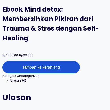
Ebook Mind detox:
Membersihkan Pikiran dari
Trauma & Stres dengan Self-
Healing
Rp
190.000
Rp
99.000
Kuantitas
Tambah ke keranjang
Ebook
Mind
Kategori:
Uncategorized
detox:
Ulasan (0)
Membersihkan
Pikiran
dari
Ulasan
Trauma
&
Stres
dengan