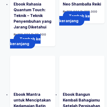
Ebook Rahasia
Neo Shamballa Reiki
Quantum Touch:
Rp
550.000
Rp
222.000
Teknik – Teknik
Tambah ke
keranjang
Penyembuhan yang
Jarang Diketahui
Rp
190.000
Rp
99.000
Tambah ke
keranjang
Ebook Mantra
Ebook Bangun
untuk Menciptakan
Kembali Bahagiamu
Kedamaian Batin
Setelah Perpisahan