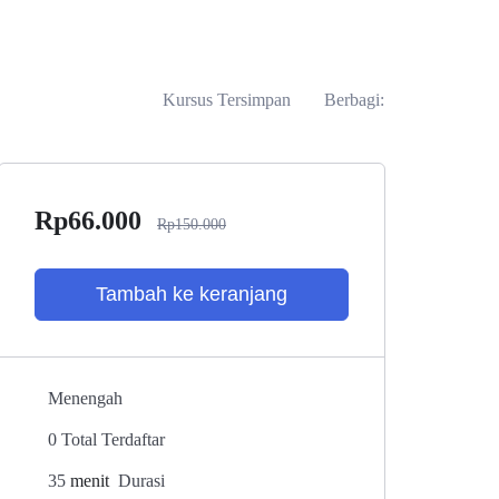
Kursus Tersimpan
Berbagi:
Rp
66.000
Rp
150.000
Tambah ke keranjang
Menengah
0 Total Terdaftar
35
menit
Durasi