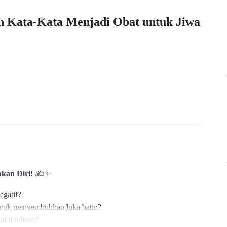
h Kata-Kata Menjadi Obat untuk Jiwa
kan Diri!
✍️✨
egatif?
ntuk menyembuhkan luka batin?
lui tulisan?