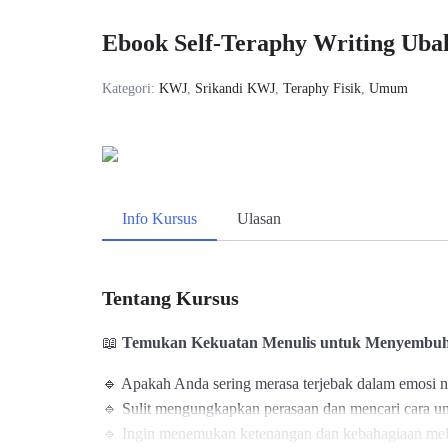
Ebook Self-Teraphy Writing Uba
Kategori:
KWJ
,
Srikandi KWJ
,
Teraphy Fisik
,
Umum
Info Kursus
Ulasan
Tentang Kursus
📖
Temukan Kekuatan Menulis untuk Menyembuh
🔹 Apakah Anda sering merasa terjebak dalam emosi n
🔹 Sulit mengungkapkan perasaan dan mencari cara u
🔹 Ingin menemukan ketenangan dan kebahagiaan mela