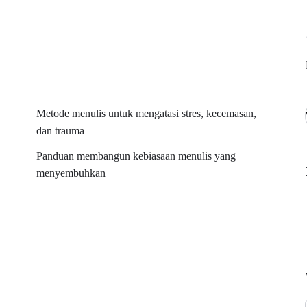
njadi Obat untuk Jiwa” hadir sebagai panduan lengkap untuk
 proses penyembuhan diri.
dan trauma 💖
Metode menulis untuk mengatasi stres, kecemasan,
ulihan emosi 🔥
dan trauma
yembuhkan 📓
Panduan membangun kebiasaan menulis yang
menyembuhkan
nan menuju kebahagiaan batin! 💕
ulisUntukPenyembuhan