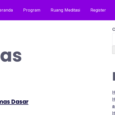
eranda
Program
Ruang Meditasi
Register
C
as
H
H
mas Dasar
a
H