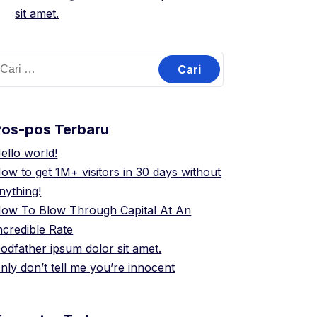
sit amet.
ari
ntuk:
Pos-pos Terbaru
ello world!
ow to get 1M+ visitors in 30 days without
nything!
ow To Blow Through Capital At An
ncredible Rate
odfather ipsum dolor sit amet.
nly don’t tell me you’re innocent