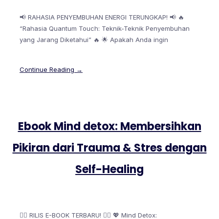
📢 RAHASIA PENYEMBUHAN ENERGI TERUNGKAP! 📢 🔥
“Rahasia Quantum Touch: Teknik-Teknik Penyembuhan
yang Jarang Diketahui” 🔥 🌟 Apakah Anda ingin
Continue Reading →
Ebook Mind detox: Membersihkan
Pikiran dari Trauma & Stres dengan
Self-Healing
🧘‍♀️ RILIS E-BOOK TERBARU! 🧘‍♂️ 💖 Mind Detox: