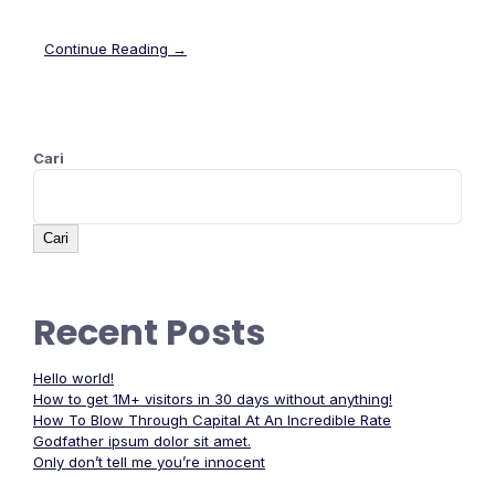
Continue Reading →
Cari
Cari
Recent Posts
Hello world!
How to get 1M+ visitors in 30 days without anything!
How To Blow Through Capital At An Incredible Rate
Godfather ipsum dolor sit amet.
Only don’t tell me you’re innocent