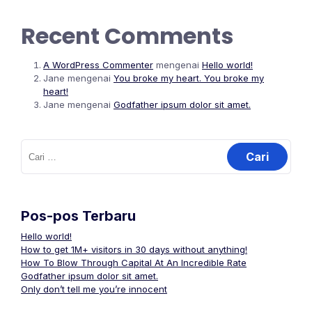
Recent Comments
A WordPress Commenter
mengenai
Hello world!
Jane
mengenai
You broke my heart. You broke my
heart!
Jane
mengenai
Godfather ipsum dolor sit amet.
Cari
untuk:
Pos-pos Terbaru
Hello world!
How to get 1M+ visitors in 30 days without anything!
How To Blow Through Capital At An Incredible Rate
Godfather ipsum dolor sit amet.
Only don’t tell me you’re innocent